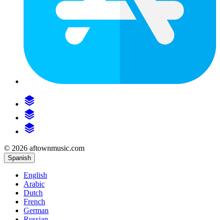
© 2026 aftownmusic.com
Spanish
English
Arabic
Dutch
French
German
Russian