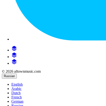
© 2026 aftownmusic.com
Russian
English
Arabic
Dutch
French
German
Russian