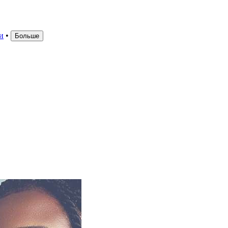
и
•
Больше