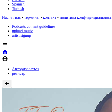
Spanish
Turkish
Насчет нас
•
термины
•
контакт
•
политика конфиденциальност
Podcasts content guidelines
upload music
artist signup
Авторизоваться
регистр