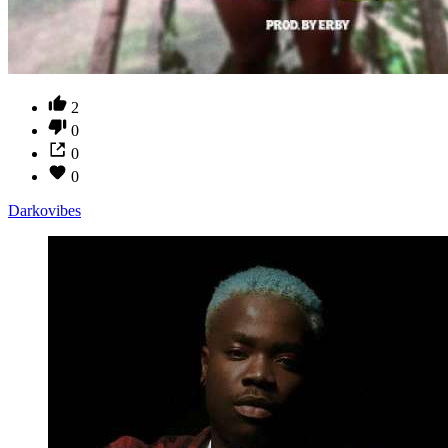
2
0
0
0
Darkovibes