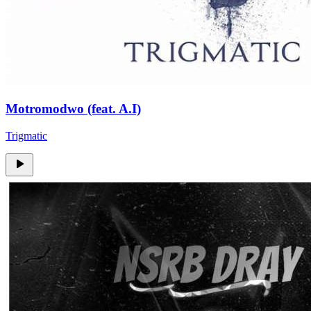
Motromodwo (feat. A.I)
Trigmatic