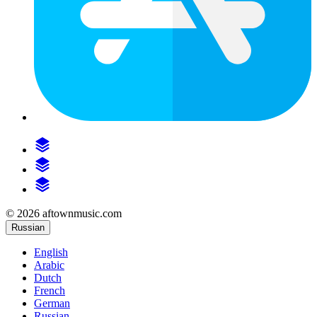
© 2026 aftownmusic.com
Russian
English
Arabic
Dutch
French
German
Russian