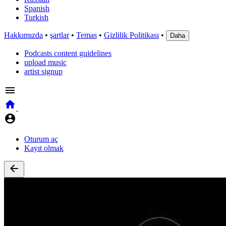
Spanish
Turkish
Hakkımızda
•
şartlar
•
Temas
•
Gizlilik Politikası
•
Daha
Podcasts content guidelines
upload music
artist signup
Oturum aç
Kayıt olmak