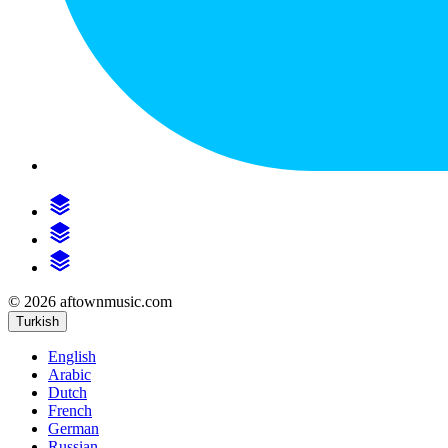
© 2026 aftownmusic.com
Turkish
English
Arabic
Dutch
French
German
Russian