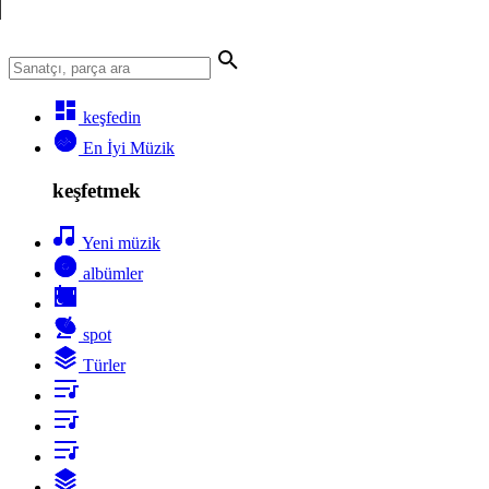
keşfedin
En İyi Müzik
keşfetmek
Yeni müzik
albümler
spot
Türler