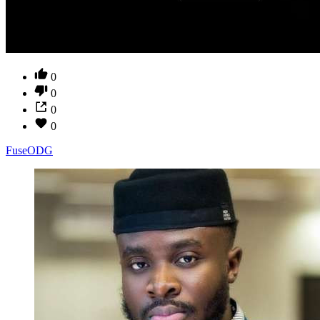
0
0
0
0
FuseODG