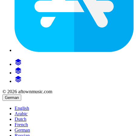
© 2026 aftownmusic.com
German
English
Arabic
Dutch
French
German
Russian