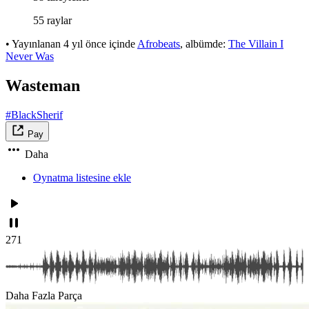
55 raylar
•
Yayınlanan
4 yıl önce
içinde
Afrobeats
, albümde:
The Villain I
Never Was
Wasteman
#BlackSherif
Pay
Daha
Oynatma listesine ekle
271
Daha Fazla Parça