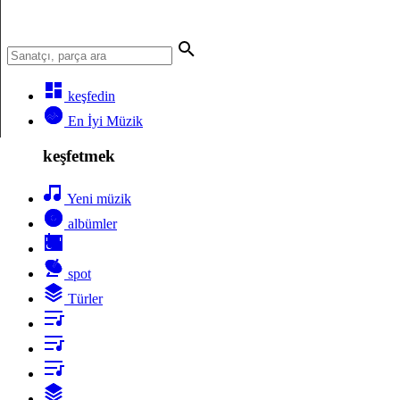
keşfedin
En İyi Müzik
keşfetmek
Yeni müzik
albümler
spot
Türler