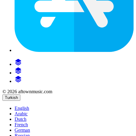
© 2026 aftownmusic.com
Turkish
English
Arabic
Dutch
French
German
Russian