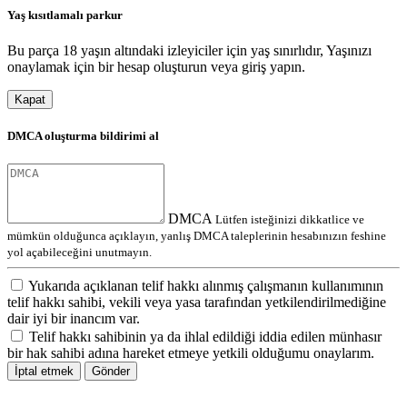
Yaş kısıtlamalı parkur
Bu parça 18 yaşın altındaki izleyiciler için yaş sınırlıdır, Yaşınızı
onaylamak için bir hesap oluşturun veya giriş yapın.
Kapat
DMCA oluşturma bildirimi al
DMCA
Lütfen isteğinizi dikkatlice ve
mümkün olduğunca açıklayın, yanlış DMCA taleplerinin hesabınızın feshine
yol açabileceğini unutmayın.
Yukarıda açıklanan telif hakkı alınmış çalışmanın kullanımının
telif hakkı sahibi, vekili veya yasa tarafından yetkilendirilmediğine
dair iyi bir inancım var.
Telif hakkı sahibinin ya da ihlal edildiği iddia edilen münhasır
bir hak sahibi adına hareket etmeye yetkili olduğumu onaylarım.
İptal etmek
Gönder