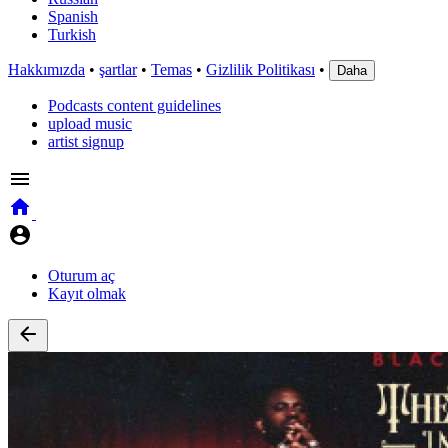
Spanish
Turkish
Hakkımızda
•
şartlar
•
Temas
•
Gizlilik Politikası
•
Daha
Podcasts content guidelines
upload music
artist signup
Oturum aç
Kayıt olmak