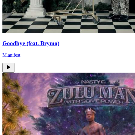
Goodbye (feat. Brymo)
M.anifest