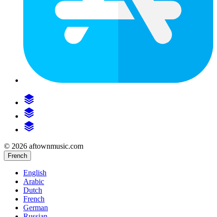
© 2026 aftownmusic.com
French
English
Arabic
Dutch
French
German
Russian