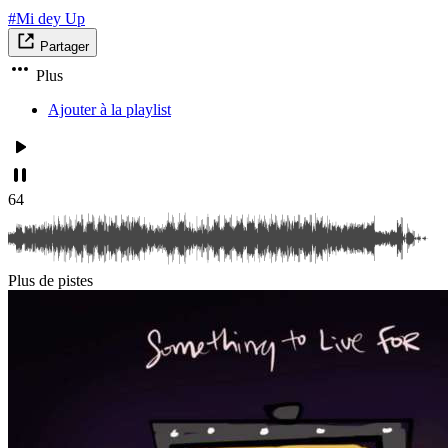
#Mi dey Up
Partager
Plus
Ajouter à la playlist
64
Plus de pistes