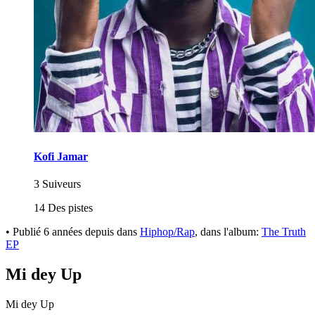
Kofi Jamar
3 Suiveurs
14 Des pistes
•
Publié
6 années depuis
dans
Hiphop/Rap
, dans l'album:
The Truth
EP
Mi dey Up
Mi dey Up