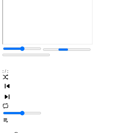
:
/
: