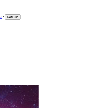
и
•
Больше