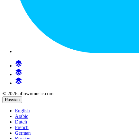
© 2026 aftownmusic.com
Russian
English
Arabic
Dutch
French
German
Russian