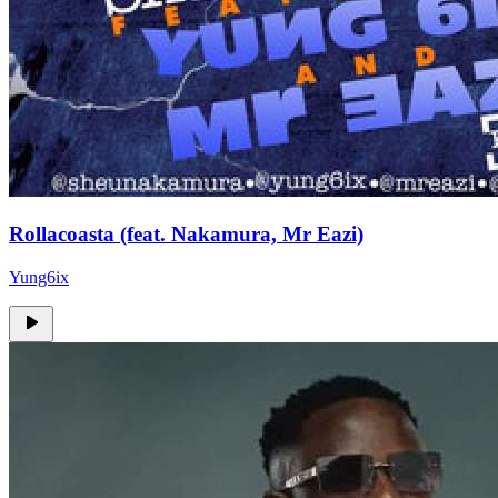
Rollacoasta (feat. Nakamura, Mr Eazi)
Yung6ix