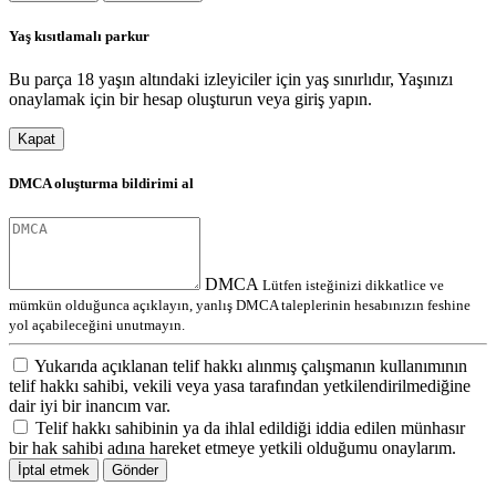
Yaş kısıtlamalı parkur
Bu parça 18 yaşın altındaki izleyiciler için yaş sınırlıdır, Yaşınızı
onaylamak için bir hesap oluşturun veya giriş yapın.
Kapat
DMCA oluşturma bildirimi al
DMCA
Lütfen isteğinizi dikkatlice ve
mümkün olduğunca açıklayın, yanlış DMCA taleplerinin hesabınızın feshine
yol açabileceğini unutmayın.
Yukarıda açıklanan telif hakkı alınmış çalışmanın kullanımının
telif hakkı sahibi, vekili veya yasa tarafından yetkilendirilmediğine
dair iyi bir inancım var.
Telif hakkı sahibinin ya da ihlal edildiği iddia edilen münhasır
bir hak sahibi adına hareket etmeye yetkili olduğumu onaylarım.
İptal etmek
Gönder