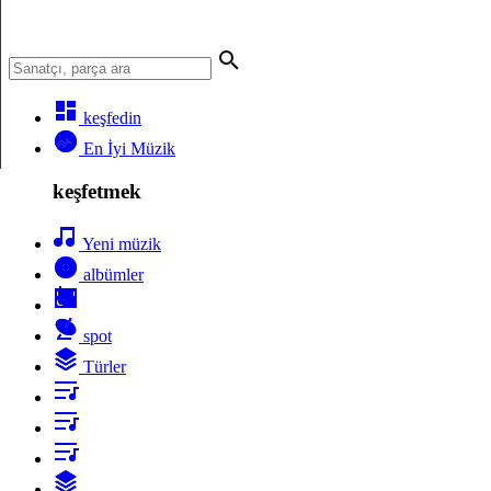
keşfedin
En İyi Müzik
keşfetmek
Yeni müzik
albümler
spot
Türler