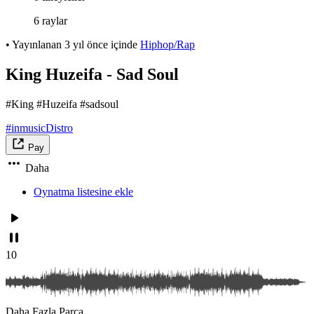
6 raylar
•
Yayınlanan
3 yıl önce
içinde
Hiphop/Rap
King Huzeifa - Sad Soul
#King #Huzeifa #sadsoul
#inmusicDistro
Pay
Daha
Oynatma listesine ekle
10
Daha Fazla Parça