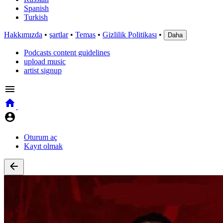
Spanish
Turkish
Hakkımızda
•
şartlar
•
Temas
•
Gizlilik Politikası
•
Daha
Podcasts content guidelines
upload music
artist signup
Oturum aç
Kayıt olmak