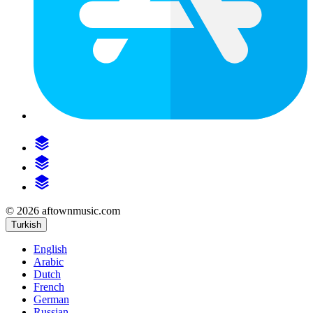
© 2026 aftownmusic.com
Turkish
English
Arabic
Dutch
French
German
Russian