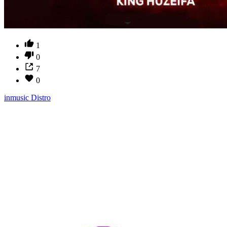
1
0
7
0
inmusic Distro