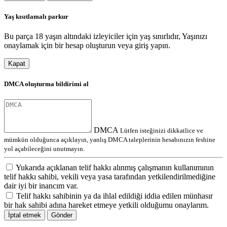
Yaş kısıtlamalı parkur
Bu parça 18 yaşın altındaki izleyiciler için yaş sınırlıdır, Yaşınızı
onaylamak için bir hesap oluşturun veya giriş yapın.
Kapat
DMCA oluşturma bildirimi al
DMCA
Lütfen isteğinizi dikkatlice ve
mümkün olduğunca açıklayın, yanlış DMCA taleplerinin hesabınızın feshine
yol açabileceğini unutmayın.
Yukarıda açıklanan telif hakkı alınmış çalışmanın kullanımının
telif hakkı sahibi, vekili veya yasa tarafından yetkilendirilmediğine
dair iyi bir inancım var.
Telif hakkı sahibinin ya da ihlal edildiği iddia edilen münhasır
bir hak sahibi adına hareket etmeye yetkili olduğumu onaylarım.
İptal etmek
Gönder