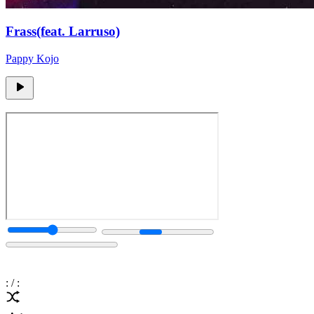
Frass(feat. Larruso)
Pappy Kojo
:
/
: