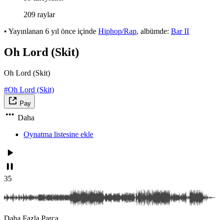
209 raylar
•
Yayınlanan
6 yıl önce
içinde
Hiphop/Rap
, albümde:
Bar II
Oh Lord (Skit)
Oh Lord (Skit)
#Oh Lord (Skit)
Pay
Daha
Oynatma listesine ekle
35
Daha Fazla Parça