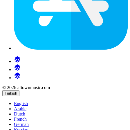
© 2026 aftownmusic.com
Turkish
English
Arabic
Dutch
French
German
Russian