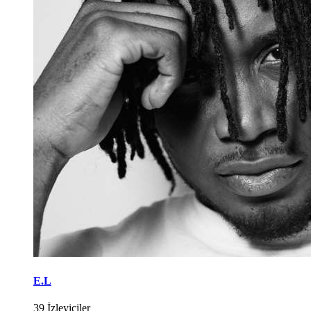
E.L
39 İzleyiciler