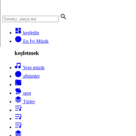
keşfedin
En İyi Müzik
keşfetmek
Yeni müzik
albümler
spot
Türler