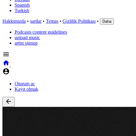
Spanish
Turkish
Hakkımızda
•
şartlar
•
Temas
•
Gizlilik Politikası
•
Daha
Podcasts content guidelines
upload music
artist signup
Oturum aç
Kayıt olmak