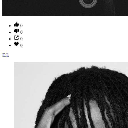
0
0
0
0
E.L