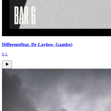
Different(feat. Dr Laylow, Gambo)
E.L