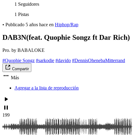
1 Seguidores
1 Pistas
•
Publicado
5 años hace
en
Hiphop/Rap
DAB3N(feat. Quophie Songz ft Dar Rich)
Pro. by BABALOKE
#Quophie Songz
#sarkodie
#davido
#DennisOhenebaMitterrand
Compartir
Más
Agregar a la lista de reproducción
199