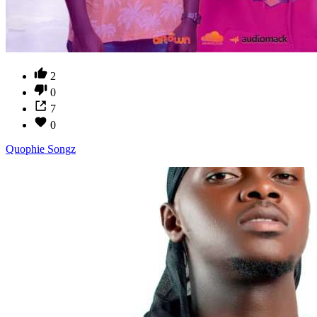
2
0
7
0
Quophie Songz