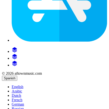
© 2026 aftownmusic.com
Spanish
English
Arabic
Dutch
French
German
Russian