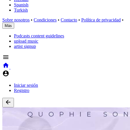
Spanish
Turkish
Sobre nosotros
•
Condiciones
•
Contacto
•
Política de privacidad
•
Más
Podcasts content guidelines
upload music
artist signup
Iniciar sesión
Registro