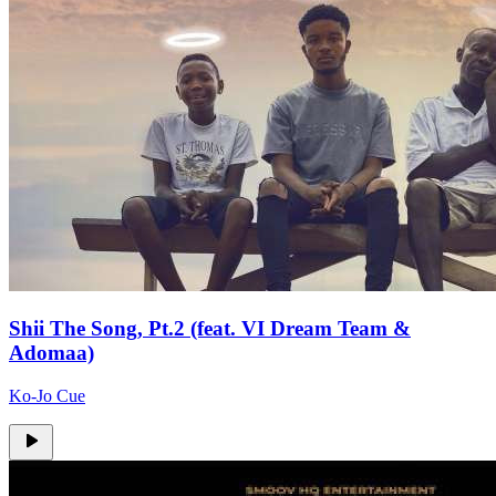
Shii The Song, Pt.2 (feat. VI Dream Team &
Adomaa)
Ko-Jo Cue