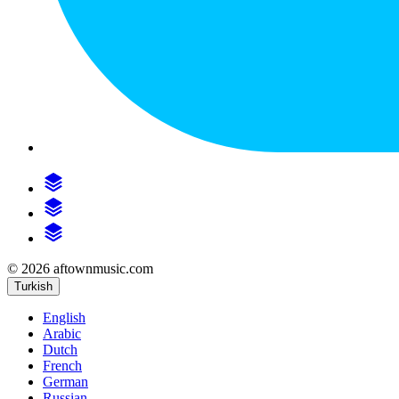
© 2026 aftownmusic.com
Turkish
English
Arabic
Dutch
French
German
Russian