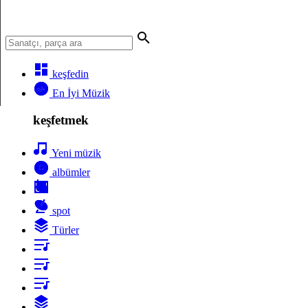
keşfedin
En İyi Müzik
keşfetmek
Yeni müzik
albümler
spot
Türler