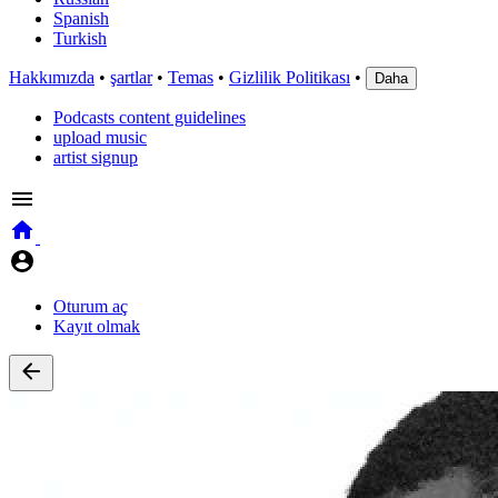
Spanish
Turkish
Hakkımızda
•
şartlar
•
Temas
•
Gizlilik Politikası
•
Daha
Podcasts content guidelines
upload music
artist signup
Oturum aç
Kayıt olmak