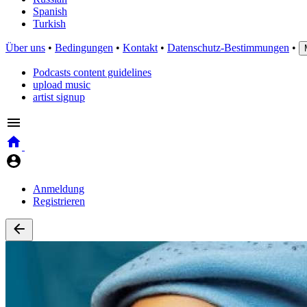
Spanish
Turkish
Über uns
•
Bedingungen
•
Kontakt
•
Datenschutz-Bestimmungen
•
Podcasts content guidelines
upload music
artist signup
Anmeldung
Registrieren