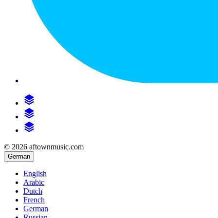
© 2026 aftownmusic.com
German
English
Arabic
Dutch
French
German
Russian