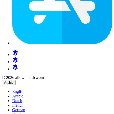
© 2026 aftownmusic.com
Arabic
English
Arabic
Dutch
French
German