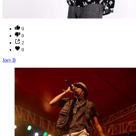
0
0
2
0
Joey B