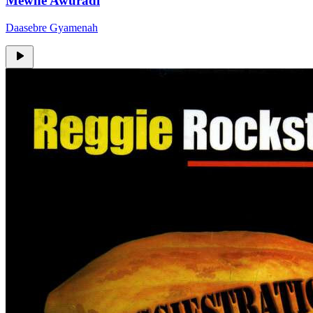
Mewhe Awuradi
Daasebre Gyamenah