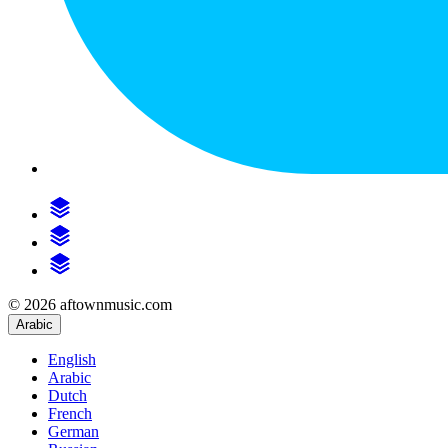
© 2026 aftownmusic.com
Arabic
English
Arabic
Dutch
French
German