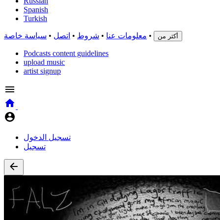
Russian
Spanish
Turkish
•
معلومات عنا
•
شروط
•
اتصل
•
سياسة خاصة
أكثر من
Podcasts content guidelines
upload music
artist signup
تسجيل الدخول
تسجيل