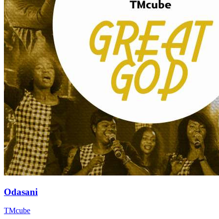
Odasani
TMcube