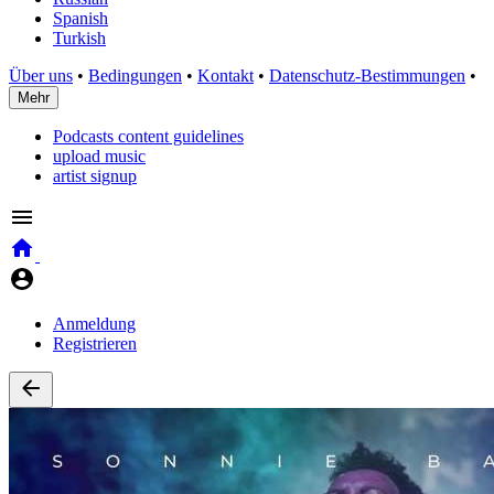
Spanish
Turkish
Über uns
•
Bedingungen
•
Kontakt
•
Datenschutz-Bestimmungen
•
Mehr
Podcasts content guidelines
upload music
artist signup
Anmeldung
Registrieren