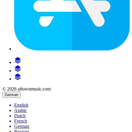
© 2026 aftownmusic.com
German
English
Arabic
Dutch
French
German
Russian