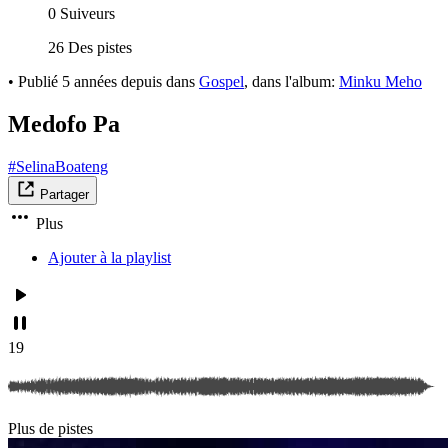
0 Suiveurs
26 Des pistes
•
Publié
5 années depuis
dans
Gospel
, dans l'album:
Minku Meho
Medofo Pa
#SelinaBoateng
Partager
Plus
Ajouter à la playlist
19
Plus de pistes