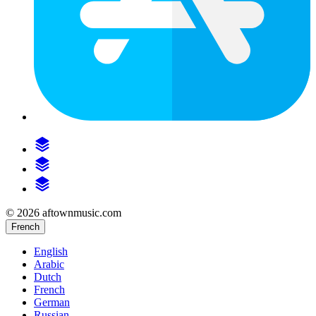
© 2026 aftownmusic.com
French
English
Arabic
Dutch
French
German
Russian