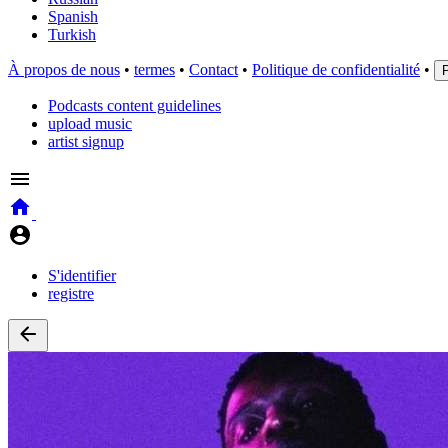
Spanish
Turkish
À propos de nous
•
termes
•
Contact
•
Politique de confidentialité
•
Podcasts content guidelines
upload music
artist signup
S'identifier
registre