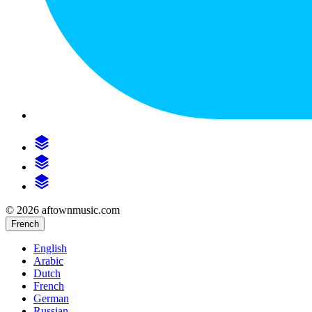
© 2026 aftownmusic.com
French
English
Arabic
Dutch
French
German
Russian