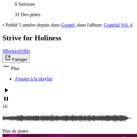
0 Suiveurs
31 Des pistes
•
Publié
5 années depuis
dans
Gospel
, dans l'album:
Grateful Vol. 4
Strive for Holiness
#BerniceOffei
Partager
Plus
Ajouter à la playlist
16
Plus de pistes