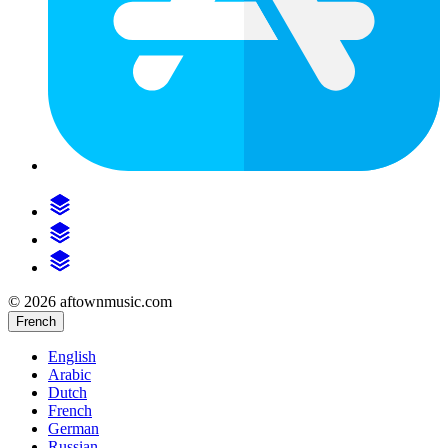
© 2026 aftownmusic.com
French
English
Arabic
Dutch
French
German
Russian