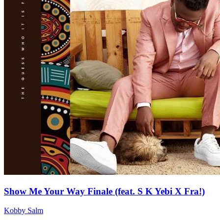
Show Me Your Way Finale (feat. S K Yebi X Fra!)
Kobby Salm