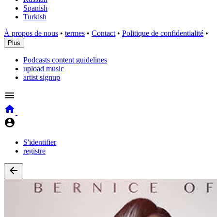
Spanish
Turkish
À propos de nous
•
termes
•
Contact
•
Politique de confidentialité
•
Plus
Podcasts content guidelines
upload music
artist signup
S'identifier
registre