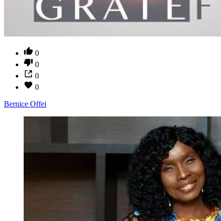
0
0
0
0
Bernice Offei