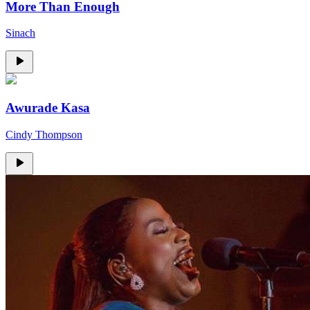
More Than Enough
Sinach
Awurade Kasa
Cindy Thompson