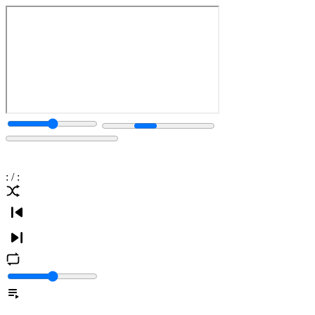
:
/
: