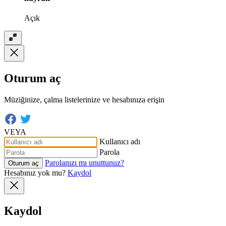
Açık
Oturum aç
Müziğinize, çalma listelerinize ve hesabınıza erişin
VEYA
Kullanıcı adı
Parola
Parolanızı mı unuttunuz?
Oturum aç
Hesabınız yok mu?
Kaydol
Kaydol