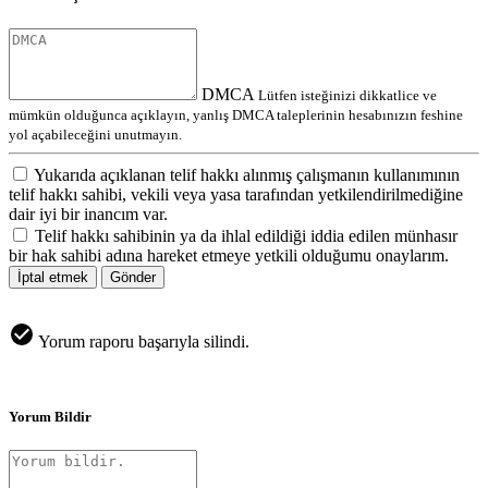
DMCA
Lütfen isteğinizi dikkatlice ve
mümkün olduğunca açıklayın, yanlış DMCA taleplerinin hesabınızın feshine
yol açabileceğini unutmayın.
Yukarıda açıklanan telif hakkı alınmış çalışmanın kullanımının
telif hakkı sahibi, vekili veya yasa tarafından yetkilendirilmediğine
dair iyi bir inancım var.
Telif hakkı sahibinin ya da ihlal edildiği iddia edilen münhasır
bir hak sahibi adına hareket etmeye yetkili olduğumu onaylarım.
İptal etmek
Gönder
Yorum raporu başarıyla silindi.
Yorum Bildir