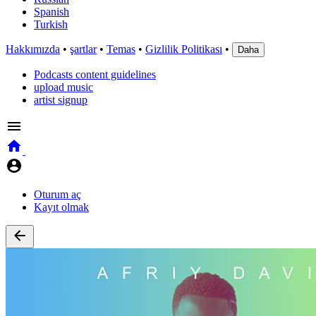
Spanish
Turkish
Hakkımızda
•
şartlar
•
Temas
•
Gizlilik Politikası
•
Daha
Podcasts content guidelines
upload music
artist signup
Oturum aç
Kayıt olmak