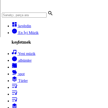
keşfedin
En İyi Müzik
keşfetmek
Yeni müzik
albümler
spot
Türler