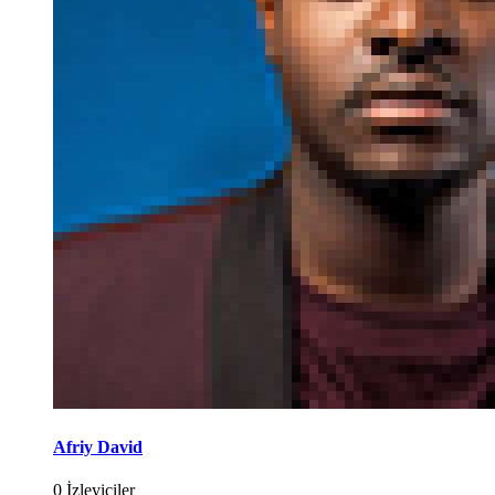
Afriy David
0 İzleyiciler