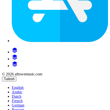
© 2026 aftownmusic.com
Turkish
English
Arabic
Dutch
French
German
Russian