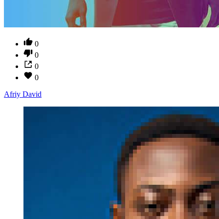
0
0
0
0
Afriy David