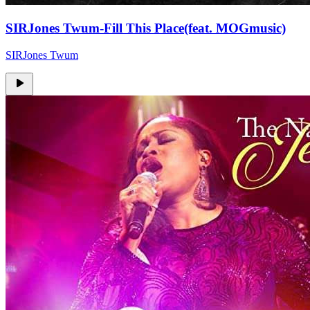
SIRJones Twum-Fill This Place(feat. MOGmusic)
SIRJones Twum