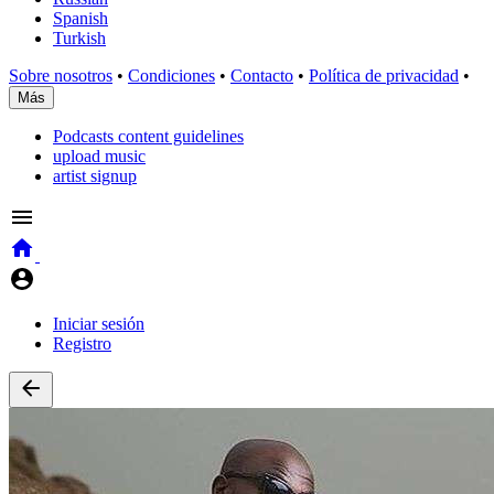
Spanish
Turkish
Sobre nosotros
•
Condiciones
•
Contacto
•
Política de privacidad
•
Más
Podcasts content guidelines
upload music
artist signup
Iniciar sesión
Registro