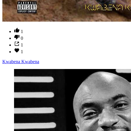
1
0
1
1
Kwabena Kwabena