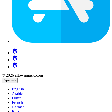
© 2026 aftownmusic.com
Spanish
English
Arabic
Dutch
French
German
Russian