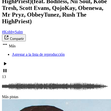
HighPriest)(feat. Bodiless, Nii Soul, Kobe
Tresh, Scott Evans, QojoKay, Obenewa,
Mr Pryz, ObbeyTunez, Rush The
HighPriest)
#KobbySalm
Compartir
Más
Agregar a la lista de reproducción
13
Más pistas