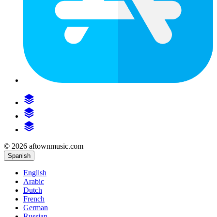
© 2026 aftownmusic.com
Spanish
English
Arabic
Dutch
French
German
Russian