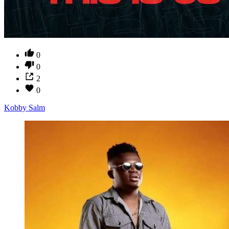
0
0
2
0
Kobby Salm