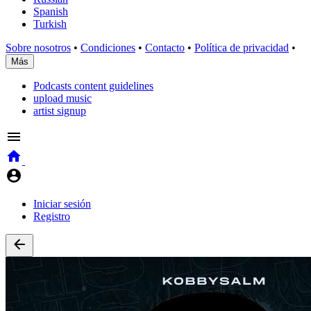
Spanish
Turkish
Sobre nosotros
•
Condiciones
•
Contacto
•
Política de privacidad
•
Más
Podcasts content guidelines
upload music
artist signup
Iniciar sesión
Registro