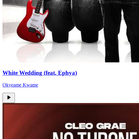
White Wedding (feat. Ephya)
Okyeame Kwame