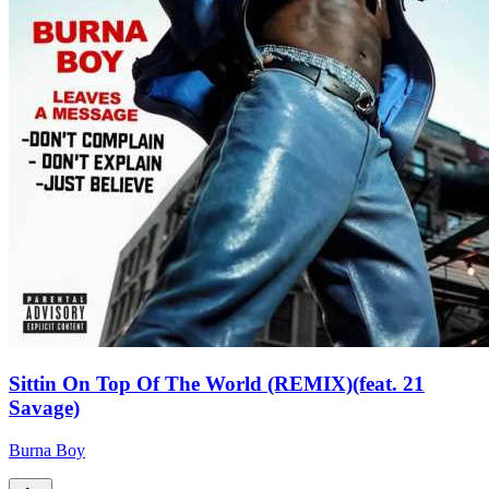
Sittin On Top Of The World (REMIX)(feat. 21
Savage)
Burna Boy