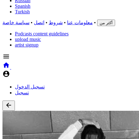
Russian
Spanish
Turkish
•
معلومات عنا
•
شروط
•
اتصل
•
سياسة خاصة
أكثر من
Podcasts content guidelines
upload music
artist signup
تسجيل الدخول
تسجيل