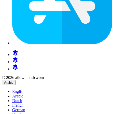
© 2026 aftownmusic.com
Arabic
English
Arabic
Dutch
French
German