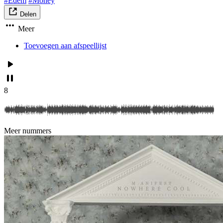
#Edem
#Money
Delen
Meer
Toevoegen aan afspeellijst
8
Meer nummers