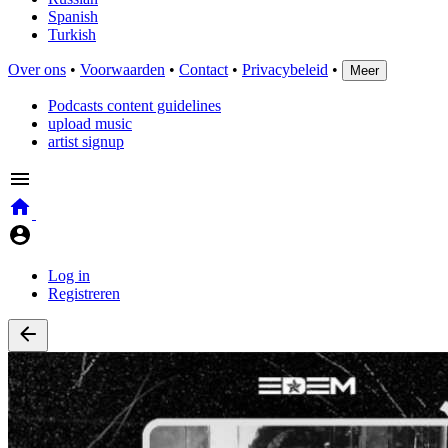
Spanish
Turkish
Over ons
•
Voorwaarden
•
Contact
•
Privacybeleid
•
Meer
Podcasts content guidelines
upload music
artist signup
Log in
Registreren