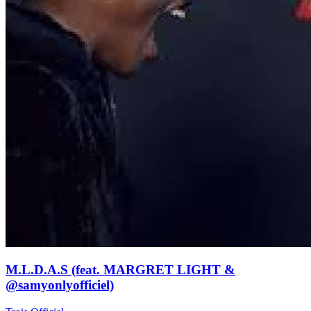
M.L.D.A.S (feat. MARGRET LIGHT &
@samyonlyofficiel)