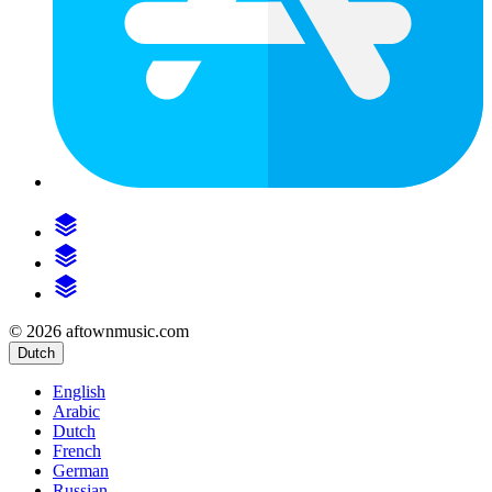
© 2026 aftownmusic.com
Dutch
English
Arabic
Dutch
French
German
Russian