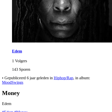
Edem
1 Volgers
143 Sporen
•
Gepubliceerd
6 jaar geleden
in
Hiphop/Rap
, in album:
MoodSwings
Money
Edem