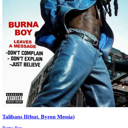
Talibans II(feat. Byron Messia)
Burna Boy