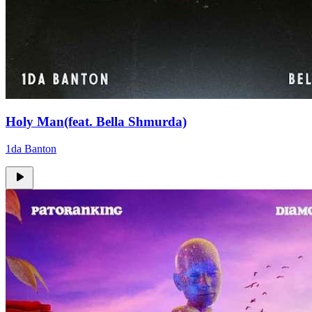
Holy Man(feat. Bella Shmurda)
1da Banton