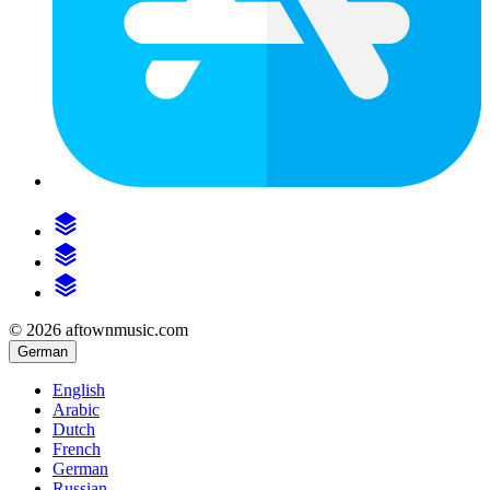
© 2026 aftownmusic.com
German
English
Arabic
Dutch
French
German
Russian