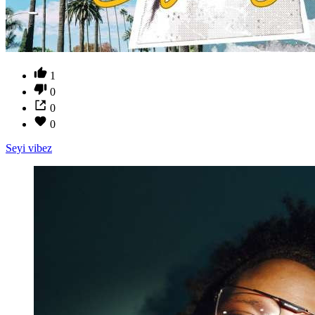
1
0
0
0
Seyi vibez