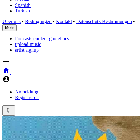
Spanish
Turkish
Über uns
•
Bedingungen
•
Kontakt
•
Datenschutz-Bestimmungen
•
Mehr
Podcasts content guidelines
upload music
artist signup
Anmeldung
Registrieren