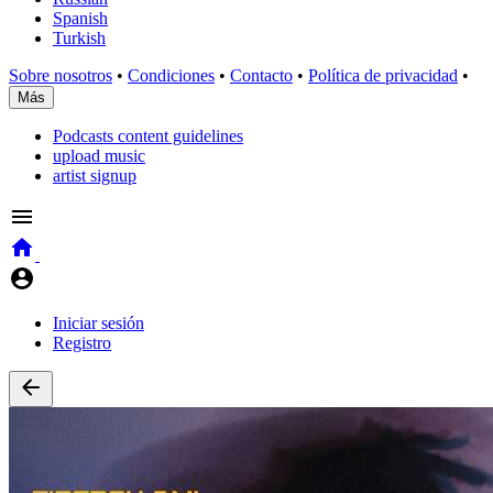
Spanish
Turkish
Sobre nosotros
•
Condiciones
•
Contacto
•
Política de privacidad
•
Más
Podcasts content guidelines
upload music
artist signup
Iniciar sesión
Registro