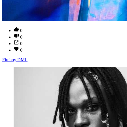
0
0
0
0
Fireboy DML