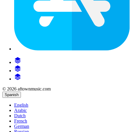
© 2026 aftownmusic.com
Spanish
English
Arabic
Dutch
French
German
Russian