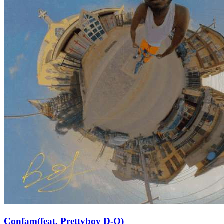
Confam(feat. Prettyboy D-O)