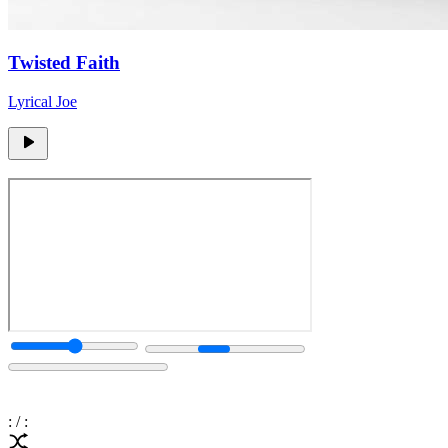
Twisted Faith
Lyrical Joe
:
/
: