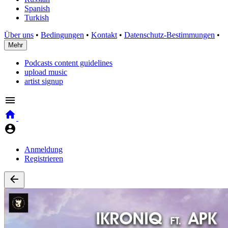
Spanish
Turkish
Über uns
•
Bedingungen
•
Kontakt
•
Datenschutz-Bestimmungen
•
Mehr
Podcasts content guidelines
upload music
artist signup
Anmeldung
Registrieren