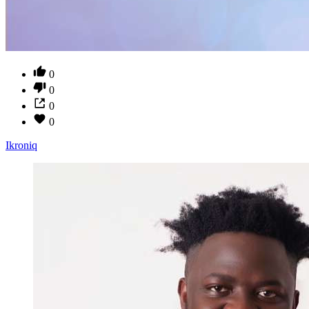
0
0
0
0
Ikroniq