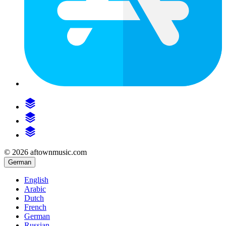
© 2026 aftownmusic.com
German
English
Arabic
Dutch
French
German
Russian