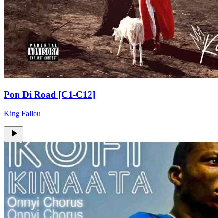
Pon Di Road [C1-C12]
King Fallou