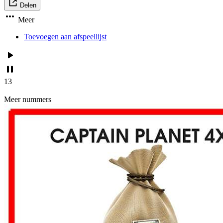
Delen
Meer
Toevoegen aan afspeellijst
13
Meer nummers