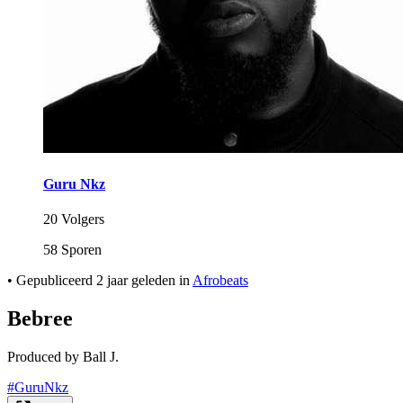
Guru Nkz
20 Volgers
58 Sporen
•
Gepubliceerd
2 jaar geleden
in
Afrobeats
Bebree
Produced by Ball J.
#GuruNkz