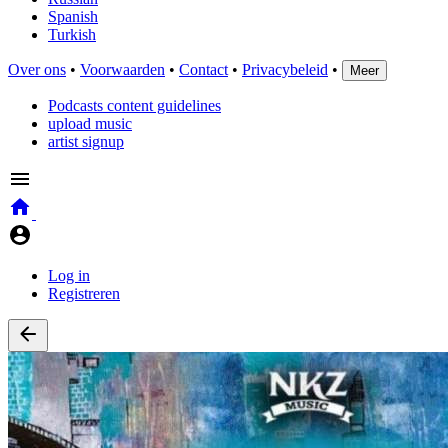
Spanish
Turkish
Over ons
•
Voorwaarden
•
Contact
•
Privacybeleid
•
Meer
Podcasts content guidelines
upload music
artist signup
Log in
Registreren