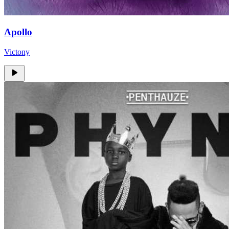
Apollo
Victony