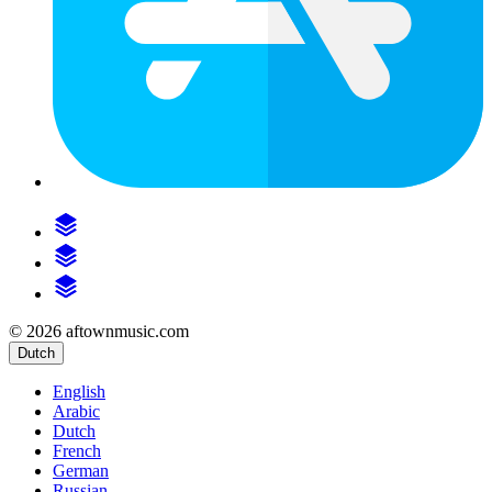
© 2026 aftownmusic.com
Dutch
English
Arabic
Dutch
French
German
Russian