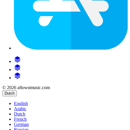
© 2026 aftownmusic.com
Dutch
English
Arabic
Dutch
French
German
Russian