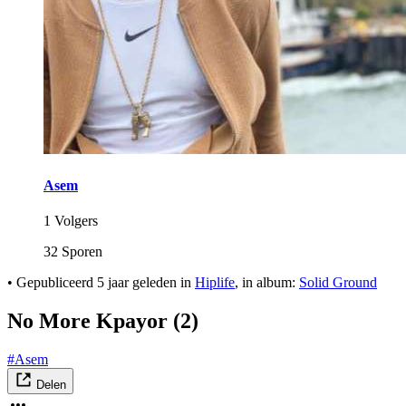
Asem
1 Volgers
32 Sporen
•
Gepubliceerd
5 jaar geleden
in
Hiplife
, in album:
Solid Ground
No More Kpayor (2)
#Asem
Delen