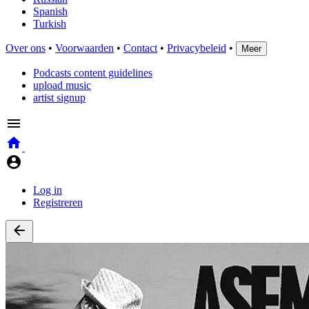
Spanish
Turkish
Over ons
•
Voorwaarden
•
Contact
•
Privacybeleid
•
Meer
Podcasts content guidelines
upload music
artist signup
Log in
Registreren