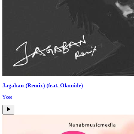
Jagaban (Remix) (feat. Olamide)
Ycee