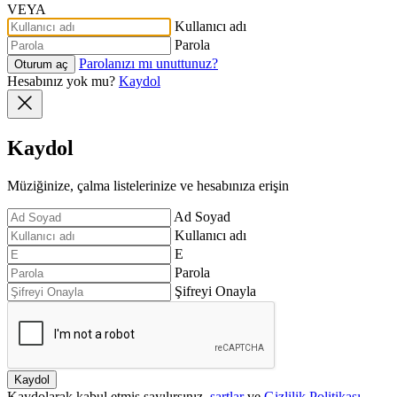
VEYA
Kullanıcı adı
Parola
Parolanızı mı unuttunuz?
Oturum aç
Hesabınız yok mu?
Kaydol
Kaydol
Müziğinize, çalma listelerinize ve hesabınıza erişin
Ad Soyad
Kullanıcı adı
E
Parola
Şifreyi Onayla
Kaydol
Kaydolarak kabul etmiş sayılırsınız.
şartlar
ve
Gizlilik Politikası