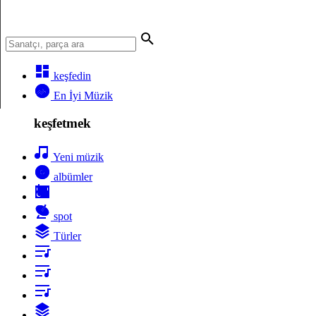
keşfedin
En İyi Müzik
keşfetmek
Yeni müzik
albümler
spot
Türler