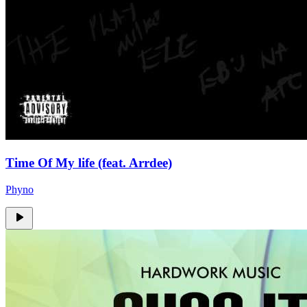
Time Of My life (feat. Arrdee)
Phyno