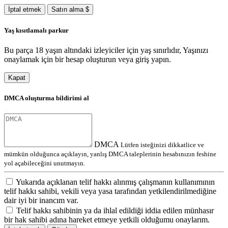
İptal etmek
Satın alma $
Yaş kısıtlamalı parkur
Bu parça 18 yaşın altındaki izleyiciler için yaş sınırlıdır, Yaşınızı
onaylamak için bir hesap oluşturun veya giriş yapın.
Kapat
DMCA oluşturma bildirimi al
DMCA
Lütfen isteğinizi dikkatlice ve
mümkün olduğunca açıklayın, yanlış DMCA taleplerinin hesabınızın feshine
yol açabileceğini unutmayın.
Yukarıda açıklanan telif hakkı alınmış çalışmanın kullanımının
telif hakkı sahibi, vekili veya yasa tarafından yetkilendirilmediğine
dair iyi bir inancım var.
Telif hakkı sahibinin ya da ihlal edildiği iddia edilen münhasır
bir hak sahibi adına hareket etmeye yetkili olduğumu onaylarım.