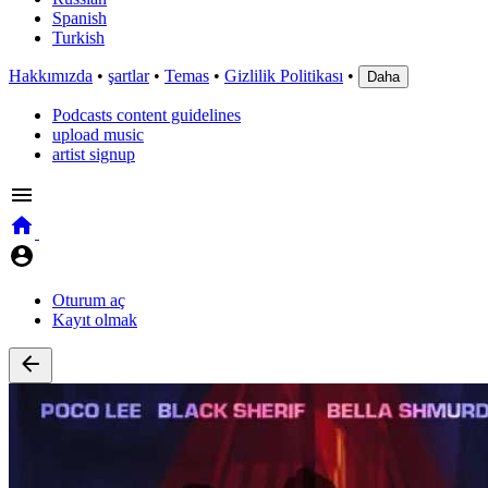
Spanish
Turkish
Hakkımızda
•
şartlar
•
Temas
•
Gizlilik Politikası
•
Daha
Podcasts content guidelines
upload music
artist signup
Oturum aç
Kayıt olmak