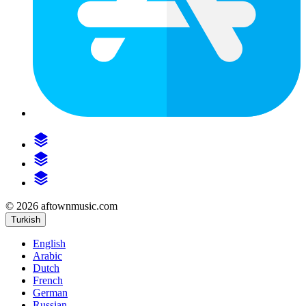
© 2026 aftownmusic.com
Turkish
English
Arabic
Dutch
French
German
Russian