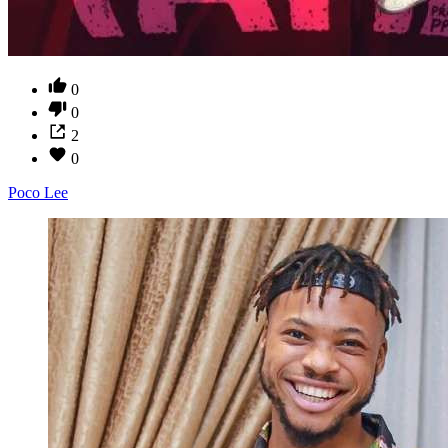
0
0
2
0
Poco Lee