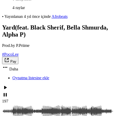
4 raylar
•
Yayınlanan
4 yıl önce
içinde
Afrobeats
Yard(feat. Black Sherif, Bella Shmurda,
Alpha P)
Prod.by P.Priime
#PocoLee
Pay
Daha
Oynatma listesine ekle
197