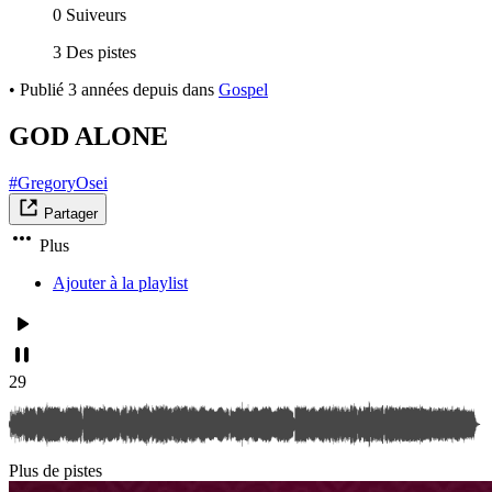
0 Suiveurs
3 Des pistes
•
Publié
3 années depuis
dans
Gospel
GOD ALONE
#GregoryOsei
Partager
Plus
Ajouter à la playlist
29
Plus de pistes