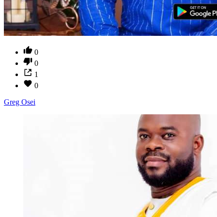
0
0
1
0
Greg Osei