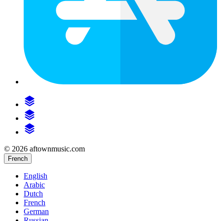
© 2026 aftownmusic.com
French
English
Arabic
Dutch
French
German
Russian