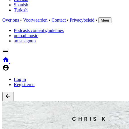
Spanish
Turkish
Over ons
•
Voorwaarden
•
Contact
•
Privacybeleid
•
Meer
Podcasts content guidelines
upload music
artist signup
Log in
Registreren