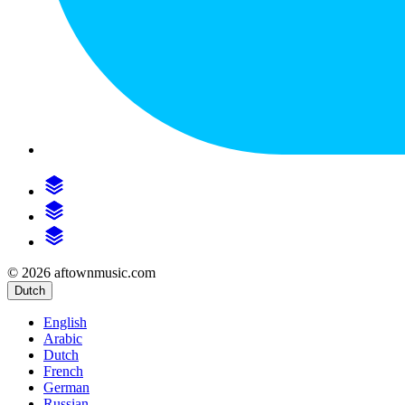
© 2026 aftownmusic.com
Dutch
English
Arabic
Dutch
French
German
Russian