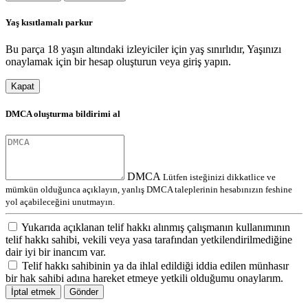
Yaş kısıtlamalı parkur
Bu parça 18 yaşın altındaki izleyiciler için yaş sınırlıdır, Yaşınızı
onaylamak için bir hesap oluşturun veya giriş yapın.
Kapat
DMCA oluşturma bildirimi al
DMCA
Lütfen isteğinizi dikkatlice ve
mümkün olduğunca açıklayın, yanlış DMCA taleplerinin hesabınızın feshine
yol açabileceğini unutmayın.
Yukarıda açıklanan telif hakkı alınmış çalışmanın kullanımının
telif hakkı sahibi, vekili veya yasa tarafından yetkilendirilmediğine
dair iyi bir inancım var.
Telif hakkı sahibinin ya da ihlal edildiği iddia edilen münhasır
bir hak sahibi adına hareket etmeye yetkili olduğumu onaylarım.
İptal etmek
Gönder