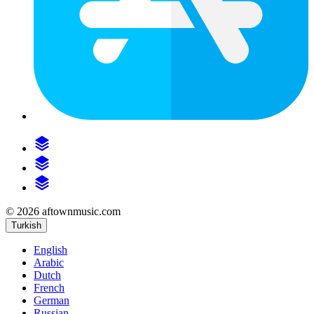
© 2026 aftownmusic.com
Turkish
English
Arabic
Dutch
French
German
Russian