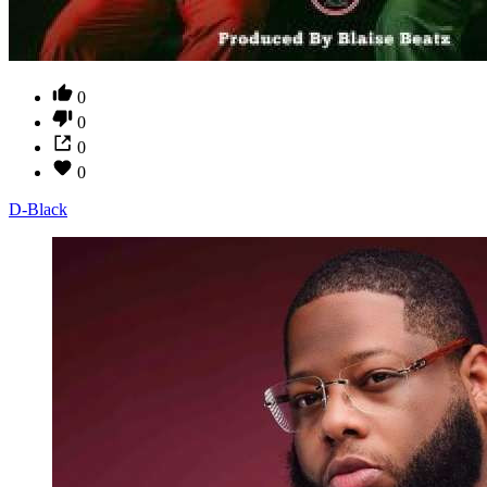
0
0
0
0
D-Black