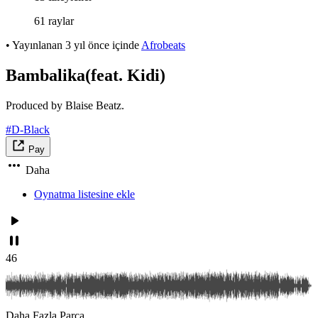
61 raylar
•
Yayınlanan
3 yıl önce
içinde
Afrobeats
Bambalika(feat. Kidi)
Produced by Blaise Beatz.
#D-Black
Pay
Daha
Oynatma listesine ekle
46
Daha Fazla Parça