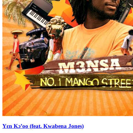
Yɛn Kɔ’oo (feat. Kwabena Jones)