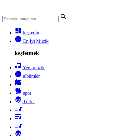
keşfedin
En İyi Müzik
keşfetmek
Yeni müzik
albümler
spot
Türler