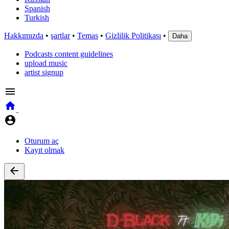
Spanish
Turkish
Hakkımızda
•
şartlar
•
Temas
•
Gizlilik Politikası
•
Daha
Podcasts content guidelines
upload music
artist signup
Oturum aç
Kayıt olmak