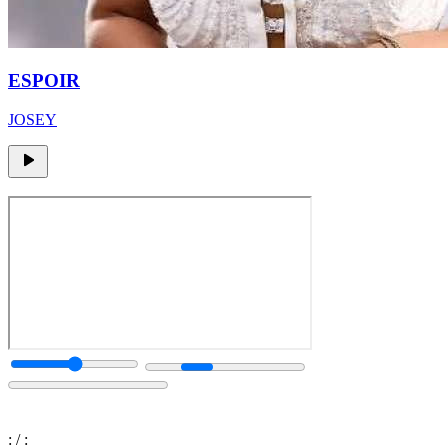
ESPOIR
JOSEY
:
/
: