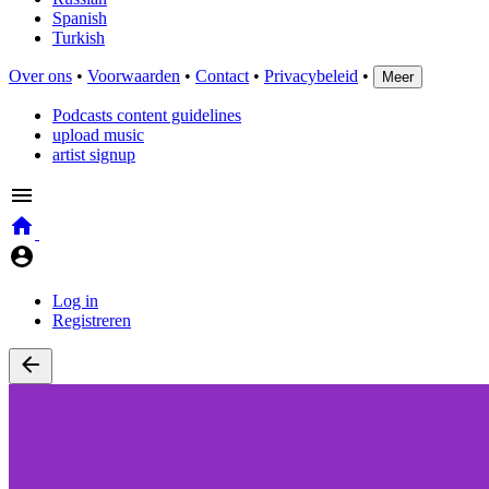
Spanish
Turkish
Over ons
•
Voorwaarden
•
Contact
•
Privacybeleid
•
Meer
Podcasts content guidelines
upload music
artist signup
Log in
Registreren