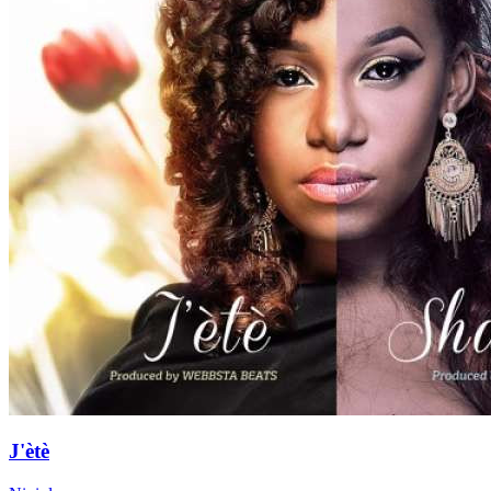
J'ètè