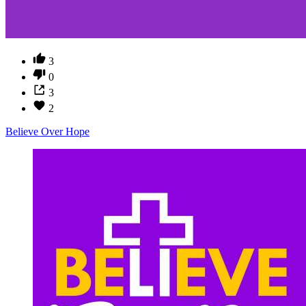
3
0
3
2
Believe Over Hope