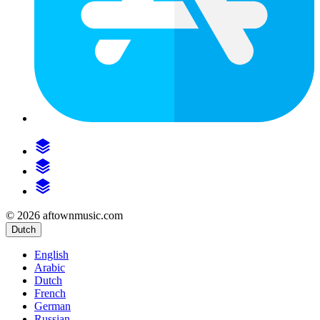
© 2026 aftownmusic.com
Dutch
English
Arabic
Dutch
French
German
Russian