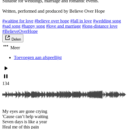
Suitable for weddings, marriage and romantic events.
Written, performed and produced by Believe Over Hope
#waiting for love
#believe over hope
#fall in love
#wedding song
#sad song
#happy song
#love and marriage
#long-distance love
#BelieveOverHope
Delen
Meer
Toevoegen aan afspeellijst
134
My eyes are gone crying
'Cause can’t help waiting
Seven days is like a year
Heal me of this pain