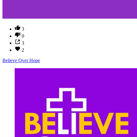
3
0
3
2
Believe Over Hope