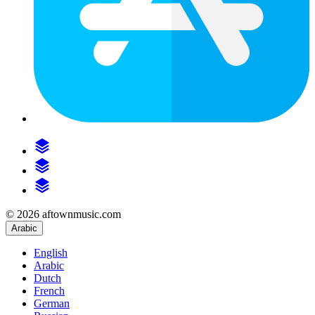
© 2026 aftownmusic.com
Arabic
English
Arabic
Dutch
French
German