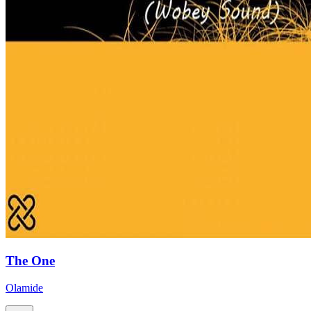
The One
Olamide