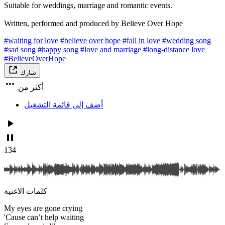
Suitable for weddings, marriage and romantic events.
Written, performed and produced by Believe Over Hope
#waiting for love
#believe over hope
#fall in love
#wedding song
#sad song
#happy song
#love and marriage
#long-distance love
#BelieveOverHope
شارك
أكثر من
أضف إلى قائمة التشغيل
134
كلمات الاغنية
My eyes are gone crying
'Cause can’t help waiting