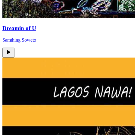
Dreamin of U
Samthing Soweto