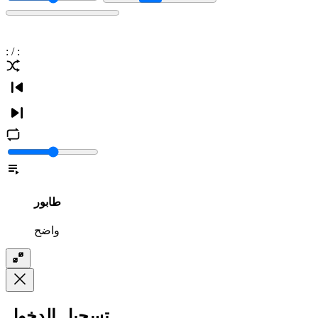
:
/
:
طابور
واضح
تسجيل الدخول