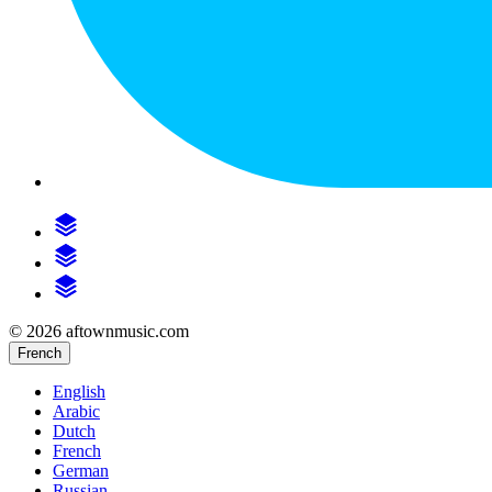
© 2026 aftownmusic.com
French
English
Arabic
Dutch
French
German
Russian