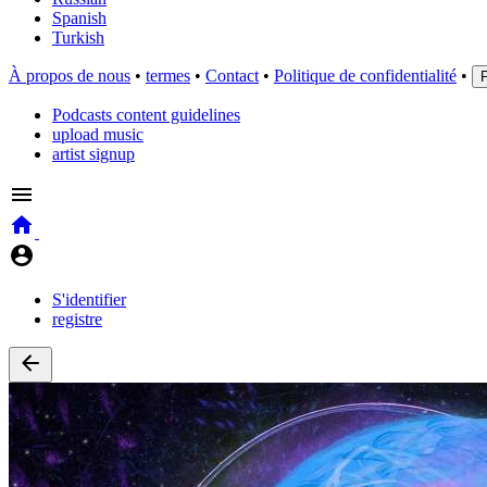
Spanish
Turkish
À propos de nous
•
termes
•
Contact
•
Politique de confidentialité
•
Podcasts content guidelines
upload music
artist signup
S'identifier
registre