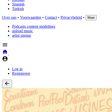
Spanish
Turkish
Over ons
•
Voorwaarden
•
Contact
•
Privacybeleid
•
Meer
Podcasts content guidelines
upload music
artist signup
Log in
Registreren