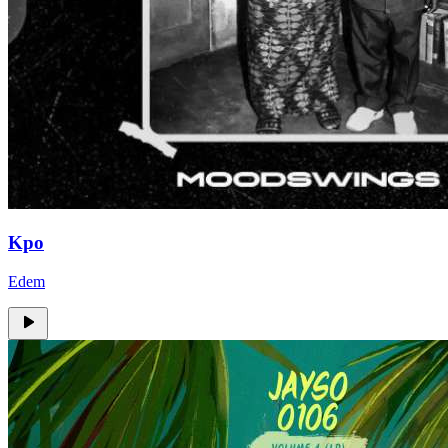
Kpo
Edem