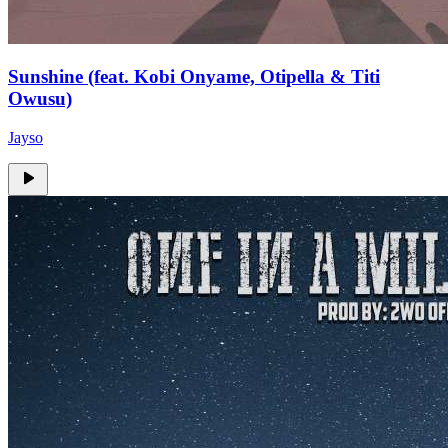
Sunshine (feat. Kobi Onyame, Otipella & Titi
Owusu)
Jayso