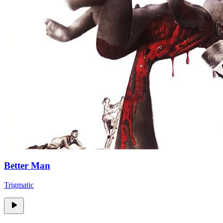
Better Man
Trigmatic