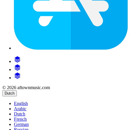
© 2026 aftownmusic.com
Dutch
English
Arabic
Dutch
French
German
Russian