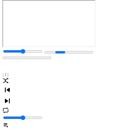
:
/
: