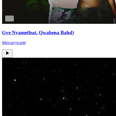
Gye Nyame(feat. Qwabena Bahd)
Mercurywurld