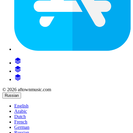
© 2026 aftownmusic.com
Russian
English
Arabic
Dutch
French
German
Russian