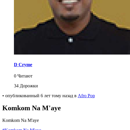
D Cryme
0 Читают
34 Дорожки
•
опубликованный
6 лет тому назад
в
Afro Pop
Komkom Na M'aye
Komkom Na M'aye