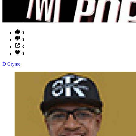
0
0
3
0
D Cryme