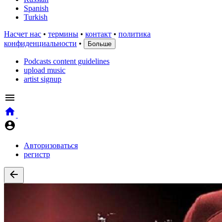
Spanish
Turkish
Насчет нас
•
термины
•
контакт
•
политика
конфиденциальности
•
Больше
Podcasts content guidelines
upload music
artist signup
Авторизоваться
регистр