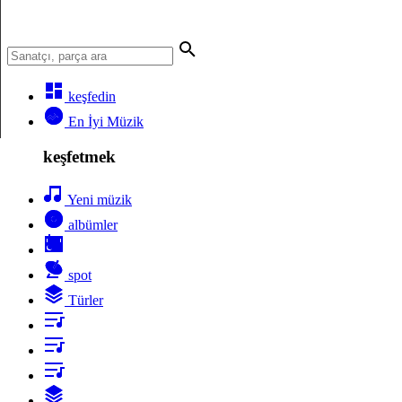
keşfedin
En İyi Müzik
keşfetmek
Yeni müzik
albümler
spot
Türler