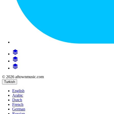
© 2026 aftownmusic.com
Turkish
English
Arabic
Dutch
French
German
Russian