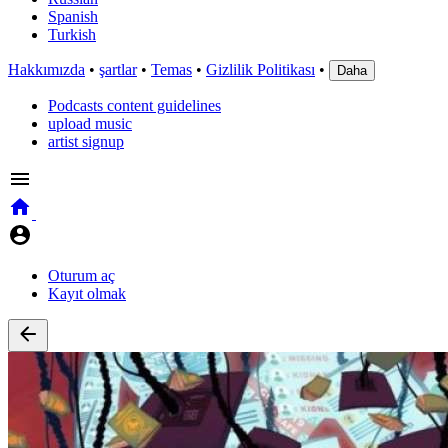
Spanish
Turkish
Hakkımızda
•
şartlar
•
Temas
•
Gizlilik Politikası
•
Daha
Podcasts content guidelines
upload music
artist signup
Oturum aç
Kayıt olmak