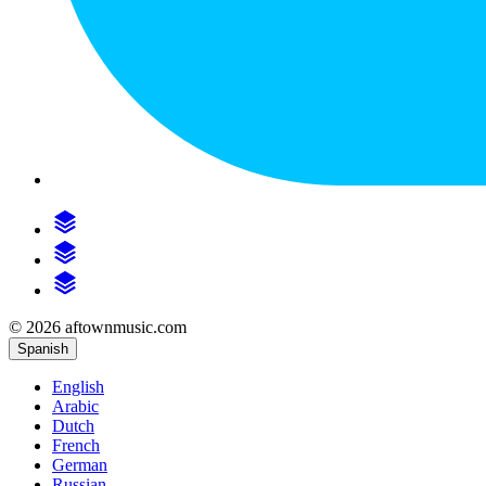
© 2026 aftownmusic.com
Spanish
English
Arabic
Dutch
French
German
Russian