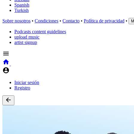
Spanish
Turkish
Sobre nosotros
•
Condiciones
•
Contacto
•
Política de privacidad
•
M
Podcasts content guidelines
upload music
artist signup
Iniciar sesión
Registro