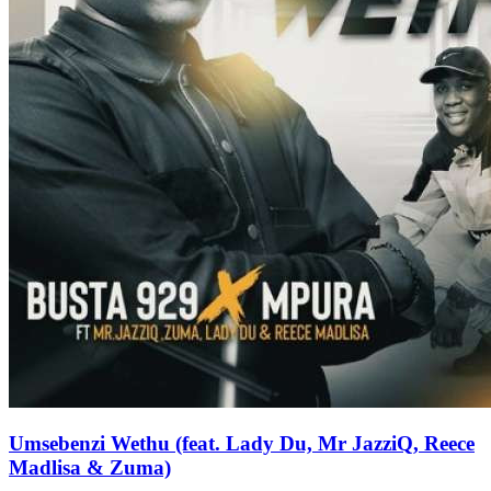
Umsebenzi Wethu (feat. Lady Du, Mr JazziQ, Reece
Madlisa & Zuma)