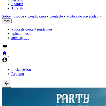
Spanish
Turkish
Sobre nosotros
•
Condiciones
•
Contacto
•
Política de privacidad
•
Más
Podcasts content guidelines
upload music
artist signup
Iniciar sesión
Registro