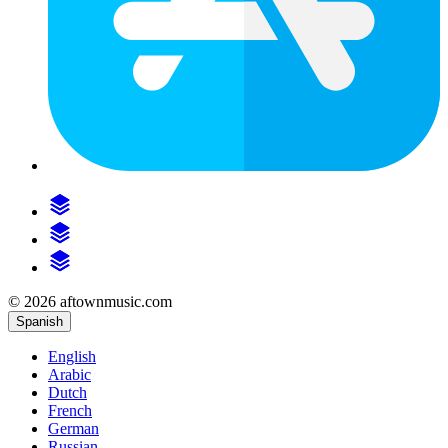
© 2026 aftownmusic.com
Spanish
English
Arabic
Dutch
French
German
Russian