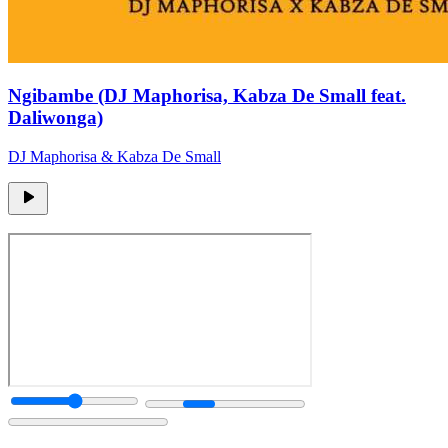
Ngibambe (DJ Maphorisa, Kabza De Small feat.
Daliwonga)
DJ Maphorisa & Kabza De Small