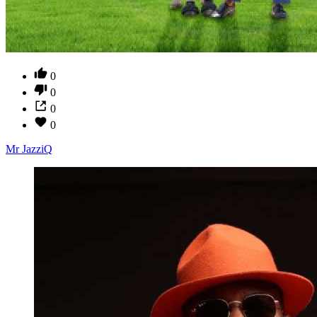
0
0
0
0
Mr JazziQ