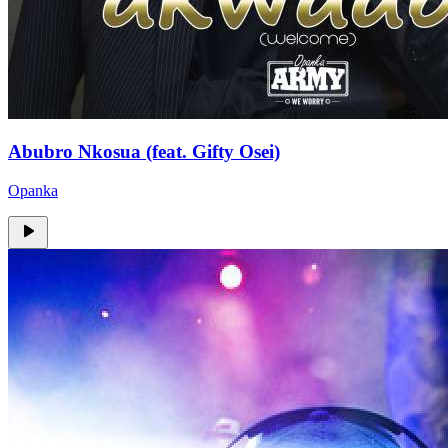
Abubro Nkosua (feat. Gifty Osei)
Opanka