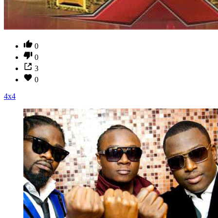
0
0
3
0
4x4