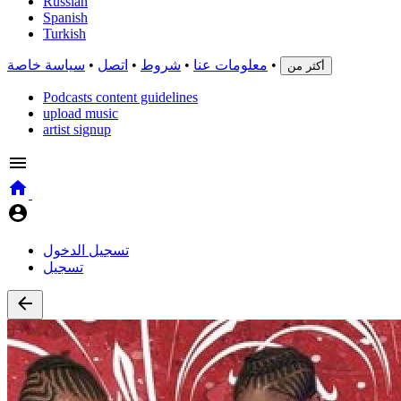
Russian
Spanish
Turkish
•
معلومات عنا
•
شروط
•
اتصل
•
سياسة خاصة
أكثر من
Podcasts content guidelines
upload music
artist signup
تسجيل الدخول
تسجيل