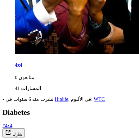
4x4
0 متابعون
41 المسارات
WTC
, في الألبوم:
Hiplife
في
نشرت
منذ 6 سنوات
•
Diabetes
#4x4
شارك