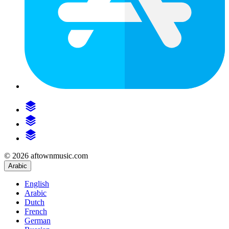
© 2026 aftownmusic.com
Arabic
English
Arabic
Dutch
French
German