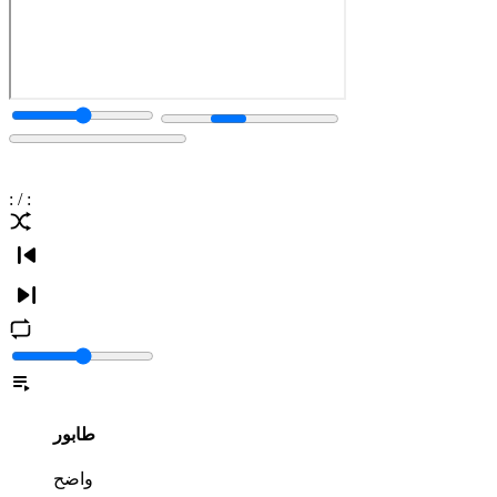
:
/
:
طابور
واضح