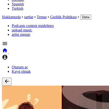
Spanish
Turkish
Hakkımızda
•
şartlar
•
Temas
•
Gizlilik Politikası
•
Daha
Podcasts content guidelines
upload music
artist signup
Oturum aç
Kayıt olmak