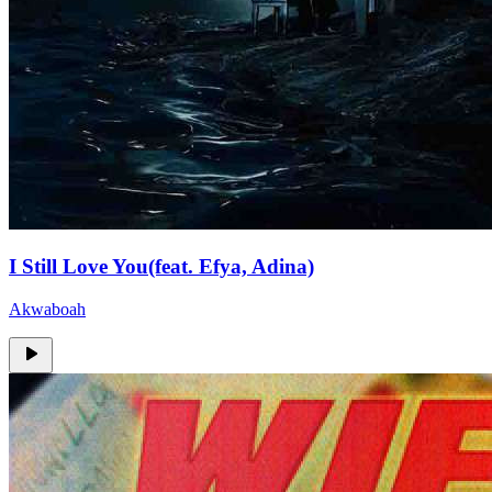
I Still Love You(feat. Efya, Adina)
Akwaboah