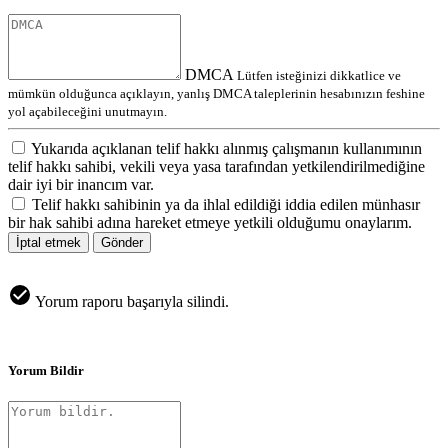
DMCA
Lütfen isteğinizi dikkatlice ve
mümkün olduğunca açıklayın, yanlış DMCA taleplerinin hesabınızın feshine
yol açabileceğini unutmayın.
Yukarıda açıklanan telif hakkı alınmış çalışmanın kullanımının
telif hakkı sahibi, vekili veya yasa tarafından yetkilendirilmediğine
dair iyi bir inancım var.
Telif hakkı sahibinin ya da ihlal edildiği iddia edilen münhasır
bir hak sahibi adına hareket etmeye yetkili olduğumu onaylarım.
İptal etmek
Gönder
Yorum raporu başarıyla silindi.
Yorum Bildir