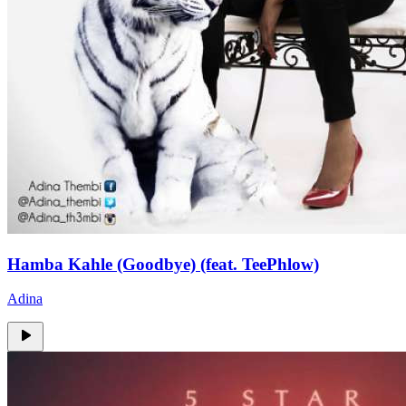
Hamba Kahle (Goodbye) (feat. TeePhlow)
Adina