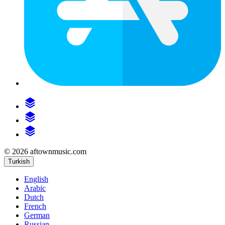
© 2026 aftownmusic.com
Turkish
English
Arabic
Dutch
French
German
Russian