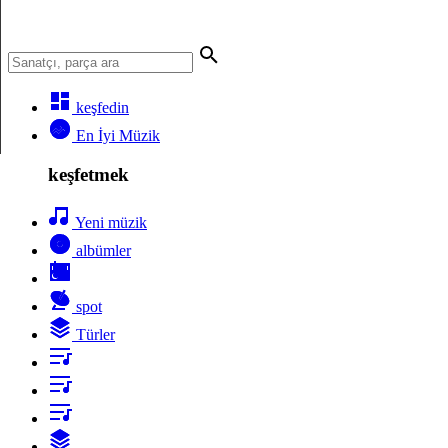
keşfedin
En İyi Müzik
keşfetmek
Yeni müzik
albümler
spot
Türler