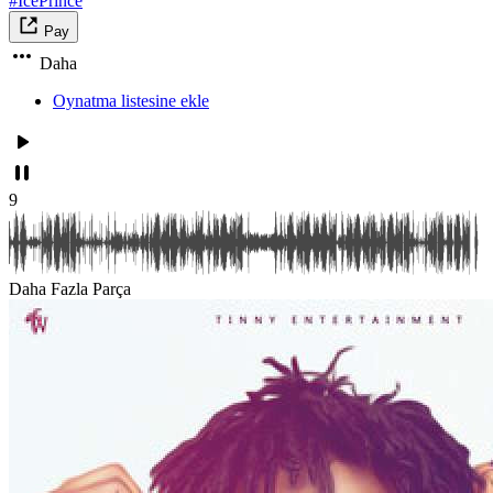
#IcePrince
Pay
Daha
Oynatma listesine ekle
9
Daha Fazla Parça