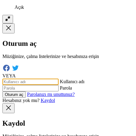
Açık
Oturum aç
Müziğinize, çalma listelerinize ve hesabınıza erişin
VEYA
Kullanıcı adı
Parola
Parolanızı mı unuttunuz?
Oturum aç
Hesabınız yok mu?
Kaydol
Kaydol