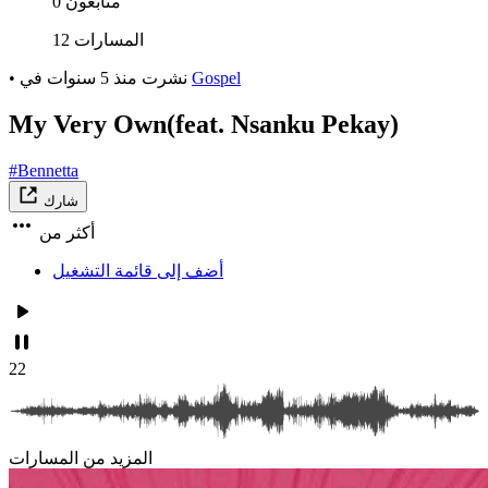
0 متابعون
12 المسارات
Gospel
في
نشرت
منذ 5 سنوات
•
My Very Own(feat. Nsanku Pekay)
#Bennetta
شارك
أكثر من
أضف إلى قائمة التشغيل
22
المزيد من المسارات