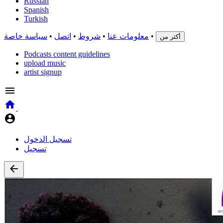
Russian
Spanish
Turkish
•
معلومات عنا
•
شروط
•
اتصل
•
سياسة خاصة
أكثر من
Podcasts content guidelines
upload music
artist signup
تسجيل الدخول
تسجيل