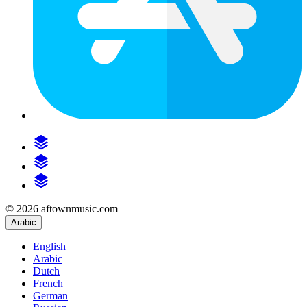
© 2026 aftownmusic.com
Arabic
English
Arabic
Dutch
French
German