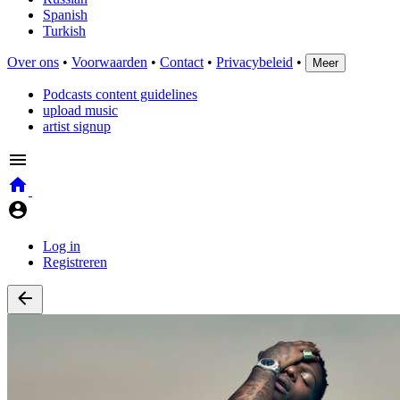
Spanish
Turkish
Over ons
•
Voorwaarden
•
Contact
•
Privacybeleid
•
Meer
Podcasts content guidelines
upload music
artist signup
Log in
Registreren