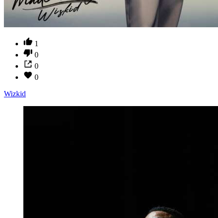
1
0
0
0
Wizkid