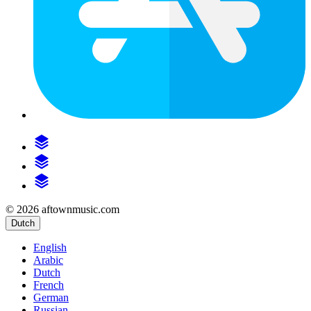
© 2026 aftownmusic.com
Dutch
English
Arabic
Dutch
French
German
Russian