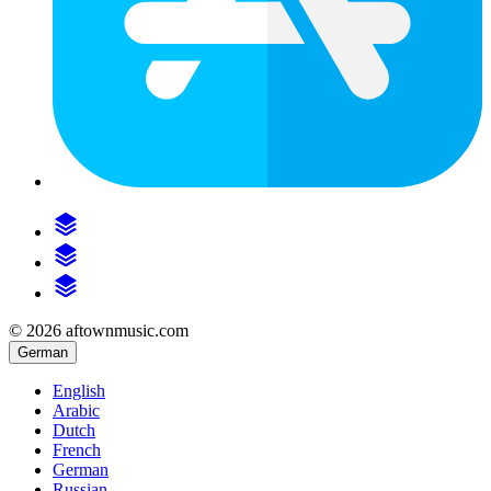
© 2026 aftownmusic.com
German
English
Arabic
Dutch
French
German
Russian