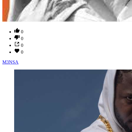
0
0
0
0
M3NSA