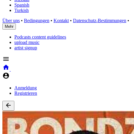
Spanish
Turkish
Über uns
•
Bedingungen
•
Kontakt
•
Datenschutz-Bestimmungen
•
Mehr
Podcasts content guidelines
upload music
artist signup
Anmeldung
Registrieren