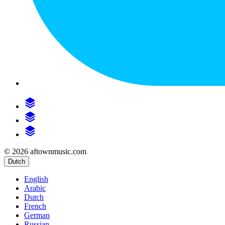
© 2026 aftownmusic.com
Dutch
English
Arabic
Dutch
French
German
Russian