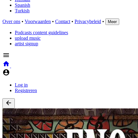
Spanish
Turkish
Over ons
•
Voorwaarden
•
Contact
•
Privacybeleid
•
Meer
Podcasts content guidelines
upload music
artist signup
Log in
Registreren