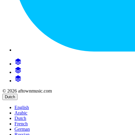
© 2026 aftownmusic.com
Dutch
English
Arabic
Dutch
French
German
Russian