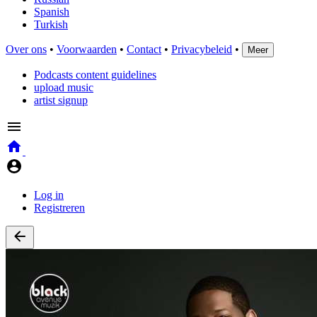
Spanish
Turkish
Over ons
•
Voorwaarden
•
Contact
•
Privacybeleid
•
Meer
Podcasts content guidelines
upload music
artist signup
Log in
Registreren