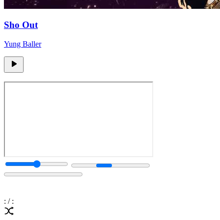
Sho Out
Yung Baller
:
/
: