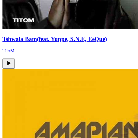
Tshwala Bam(feat. Yuppe, S.N.E, EeQue)
TitoM