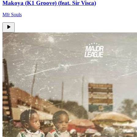
Makoya (K1 Groove) (feat. Sir Visca)
Mfr Souls