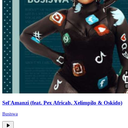
Sel'Amanzi (feat. Pex Africah, Xelimpilo & Oskido)
Busiswa