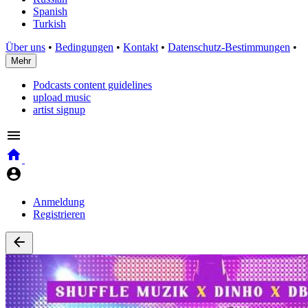
Spanish
Turkish
Über uns
•
Bedingungen
•
Kontakt
•
Datenschutz-Bestimmungen
•
Mehr
Podcasts content guidelines
upload music
artist signup
Anmeldung
Registrieren