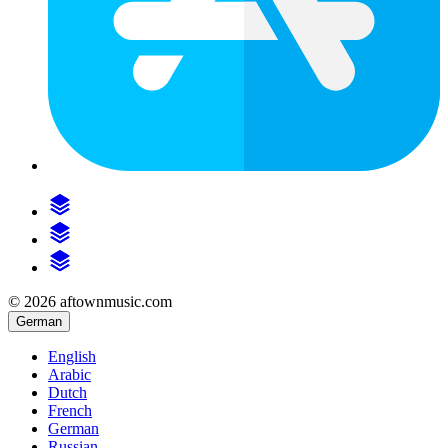
© 2026 aftownmusic.com
German
English
Arabic
Dutch
French
German
Russian