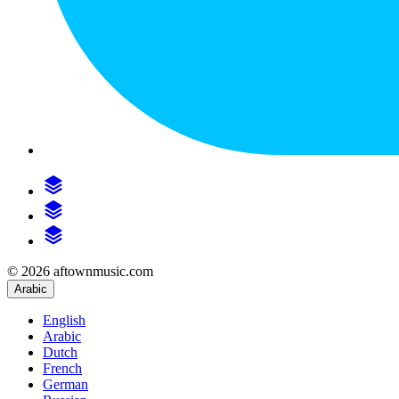
© 2026 aftownmusic.com
Arabic
English
Arabic
Dutch
French
German