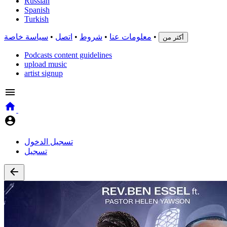
Russian
Spanish
Turkish
•
معلومات عنا
•
شروط
•
اتصل
•
سياسة خاصة
أكثر من
Podcasts content guidelines
upload music
artist signup
تسجيل الدخول
تسجيل